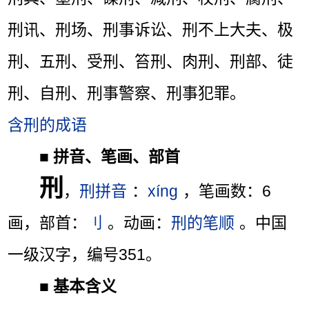
刑讯、刑场、刑事诉讼、刑不上大夫、极
刑、五刑、受刑、笞刑、肉刑、刑部、徒
刑、自刑、刑事警察、刑事犯罪。
含刑的成语
■
拼音、笔画、部首
刑
，
刑拼音
：
xíng
，笔画数：6
画，部首：
刂
。动画：
刑的笔顺
。中国
一级汉字，编号351。
■
基本含义