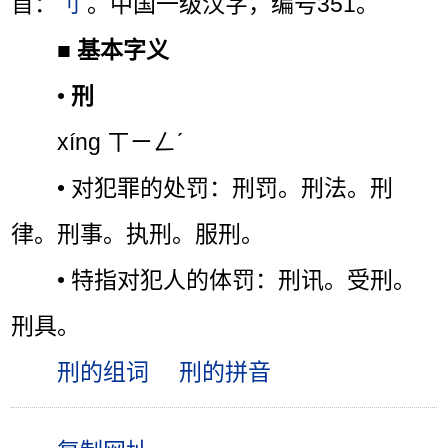
首：
刂
。中国一级汉字，编号351。
■
基本字义
•
刑
xíng ㄒㄧㄥˊ
• 对犯罪的处罚：刑罚。刑法。刑
律。刑事。执刑。服刑。
• 特指对犯人的体罚：刑讯。受刑。
刑具。
刑的组词
刑的拼音