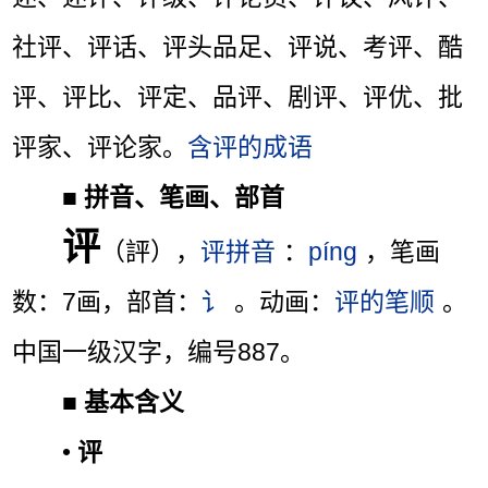
社评、评话、评头品足、评说、考评、酷
评、评比、评定、品评、剧评、评优、批
评家、评论家。
含评的成语
■
拼音、笔画、部首
评
（評），
评拼音
：
píng
，笔画
数：7画，部首：
讠
。动画：
评的笔顺
。
中国一级汉字，编号887。
■
基本含义
•
评