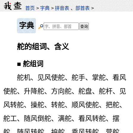
首页
>
字典
>
拼音表
、
部首表
>
字典
舵的组词、含义
■
舵组词
舵机、见风使舵、舵手、掌舵、看风
使舵、升降舵、方向舵、舵盘、舵杆、见
风转舵、操舵、转舵、顺风使舵、把舵、
舵工、随风倒舵、满舵、看风转舵、摆
舵、随风转舵、捩舵、乘风转舵、营舵、