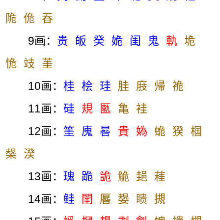
陒
佹
昋
9画：
贵
皈
癸
姽
闺
鬼
軌
垝
恑
攱
茥
10画：
桂
桧
珪
胿
庪
帰
祪
11画：
硅
規
匭
亀
袿
12画：
筀
廆
晷
貴
媯
蛫
猤
椢
椝
湀
13画：
瑰
跪
詭
觤
郌
蓕
14画：
鲑
閨
厬
嫢
瞆
摫