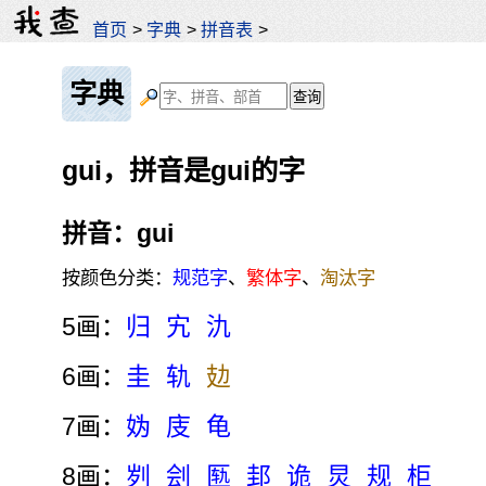
首页
>
字典
>
拼音表
>
字典
gui，拼音是gui的字
拼音：gui
按颜色分类：
规范字
、
繁体字
、
淘汰字
5画：
归
宄
氿
6画：
圭
轨
攰
7画：
妫
庋
龟
8画：
刿
刽
匦
邽
诡
炅
规
柜