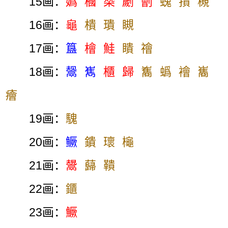
15画：
嬀
槶
槼
劌
劊
螝
撌
槻
16画：
龜
樻
璝
瞡
17画：
簋
檜
鮭
瞶
禬
18画：
鬶
嶲
櫃
歸
雟
蟡
襘
巂
癐
19画：
騩
20画：
鳜
鐀
瓌
櫷
21画：
鬹
蘬
鞼
22画：
鑎
23画：
鱖