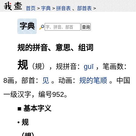
首页
>
字典
>
拼音表
、
部首表
>
字典
规的拼音、意思、组词
规
（規），规拼音：
guī
，笔画数：
8画，部首：
见
。动画：
规的笔顺
。中国
一级汉字，编号952。
■
基本字义
•
规