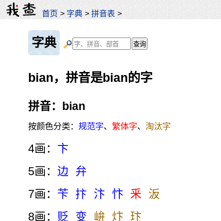
首页
>
字典
>
拼音表
>
字典
bian，拼音是bian的字
拼音：bian
按颜色分类：
规范字
、
繁体字
、
淘汰字
4画：
卞
5画：
边
弁
7画：
苄
抃
汴
忭
釆
汳
8画：
贬
变
峅
炞
玣