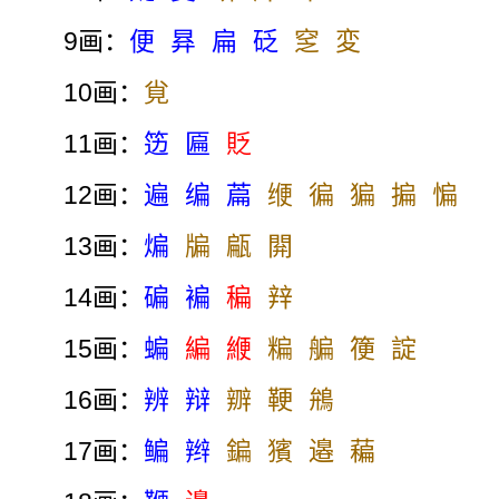
9画：
便
昪
扁
砭
窆
変
10画：
覍
11画：
笾
匾
貶
12画：
遍
编
萹
缏
徧
猵
揙
惼
13画：
煸
牑
甂
閞
14画：
碥
褊
稨
辡
15画：
蝙
編
緶
糄
艑
箯
諚
16画：
辨
辩
辧
鞕
鴘
17画：
鳊
辫
鍽
獱
邉
藊