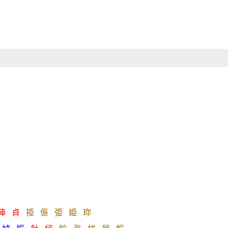
陣
貞
挋
侲
弫
姫
珎