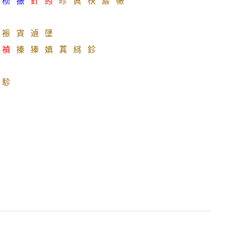
桢
振
針
紖
眕
眞
栚
屒
帪
裖
寊
遉
塦
禎
搸
獉
嫃
蒖
絼
鉁
駗