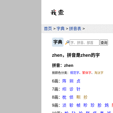
首页
>
字典
>
拼音表
>
字典
zhen，拼音是zhen的字
拼音：zhen
按颜色分类：
规范字
、
繁体字
、
淘汰字
6画：
阵
圳
贞
7画：
纼
诊
针
8画：
枕
侦
甽
抮
9画：
浈
轸
帧
昣
珍
胗
鸩