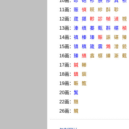
10画：
畛
砧
袗
朕
疹
真
祯
11画：
赈
偵
眹
紾
酙
聄
12画：
葴
揕
軫
診
幀
湞
覙
13画：
溱
缜
蓁
甄
斟
椹
楨
14画：
禛
榛
瑧
賑
誫
碪
殝
15画：
镇
稹
箴
震
鴆
潧
鋴
16画：
臻
縝
錱
樼
縥
澵
薽
17画：
鍼
轃
18画：
鎮
鎭
19画：
辴
籈
20画：
鬒
22画：
黰
26画：
鱵