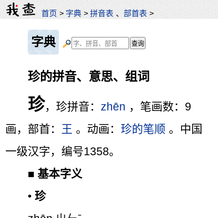
首页
>
字典
>
拼音表
、
部首表
>
字典
珍的拼音、意思、组词
珍
，珍拼音：
zhēn
，笔画数：9
画，部首：
王
。动画：
珍的笔顺
。中国
一级汉字，编号1358。
■
基本字义
•
珍