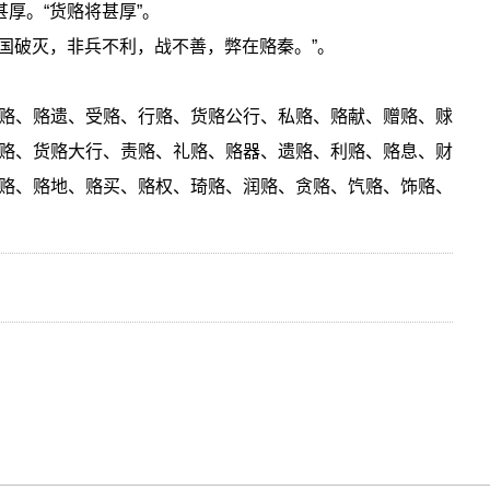
甚厚。“货赂将甚厚”。
六国破灭，非兵不利，战不善，弊在赂秦。”。
赂、赂遗、受赂、行赂、货赂公行、私赂、赂献、赠赂、赇
赂、货赂大行、责赂、礼赂、赂器、遗赂、利赂、赂息、财
赂、赂地、赂买、赂权、琦赂、润赂、贪赂、饩赂、饰赂、