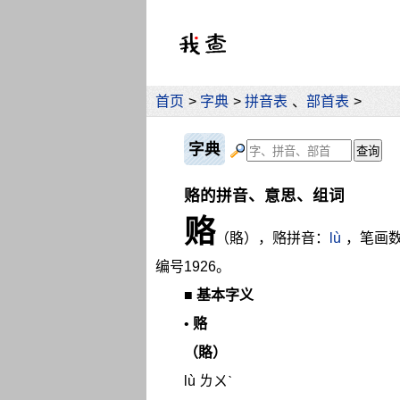
首页
>
字典
>
拼音表
、
部首表
>
字典
赂的拼音、意思、组词
赂
（賂），赂拼音：
lù
，笔画数
编号1926。
■
基本字义
•
赂
（賂）
lù ㄌㄨˋ