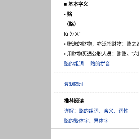
■
基本字义
•
赂
（賂）
lù ㄌㄨˋ
• 赠送的财物，亦泛指财物：赂之
• 用财物买通公职人员：贿赂。“
赂的组词
赂的拼音
推荐阅读
详解：赂的组词、含义、词性
赂的繁体字、异体字