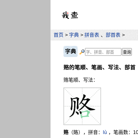
首页
>
字典
>
拼音表
、
部首表
>
字典
赂的笔顺、笔画、写法、部首
赂笔顺、写法：
赂
（賂），拼音：
lù
，笔画数：1