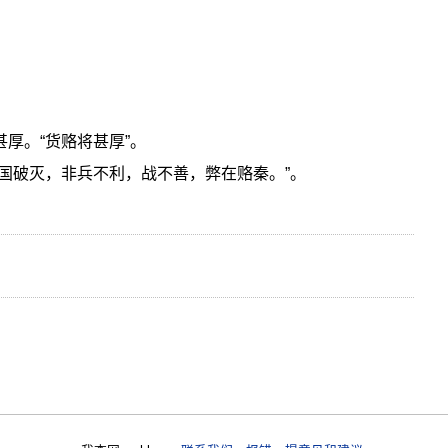
甚厚。“货赂将甚厚”。
六国破灭，非兵不利，战不善，弊在赂秦。”。