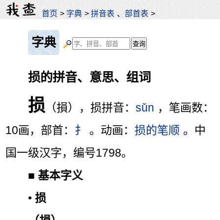
首页
>
字典
>
拼音表
、
部首表
>
字典
损的拼音、意思、组词
损
（損），损拼音：
sǔn
，笔画数：
10画，部首：
扌
。动画：
损的笔顺
。中
国一级汉字，编号1798。
■
基本字义
•
损