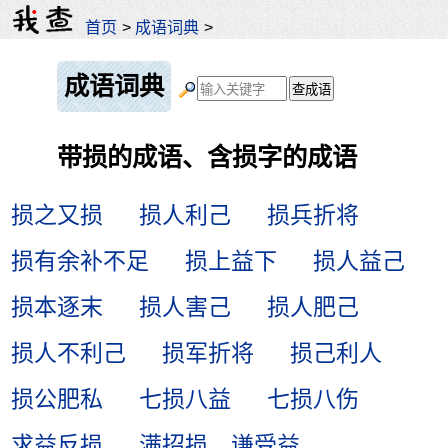
首页
>
成语词典
>
成语词典
带损的成语、含损字的成语
损之又损
损人利己
损兵折将
损有余补不足
损上益下
损人益己
损本逐末
损人害己
损人肥己
损人不利己
损军折将
损己利人
损公肥私
七损八益
七损八伤
求益反损
满招损，谦受益