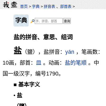
首页
>
字典
>
拼音表
、
部首表
>
字典
盐的拼音、意思、组词
盐
（鹽），盐拼音：
yán
，笔画数：
10画，部首：
皿
。动画：
盐的笔顺
。中
国一级汉字，编号1790。
■
基本字义
•
盐