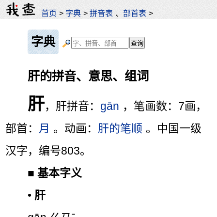
首页
>
字典
>
拼音表
、
部首表
>
字典
肝的拼音、意思、组词
肝
，肝拼音：
gān
，笔画数：7画，
部首：
月
。动画：
肝的笔顺
。中国一级
汉字，编号803。
■
基本字义
•
肝