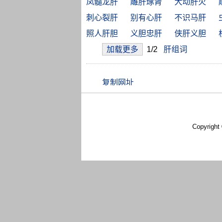
凤髓龙肝
雕肝琢肾
大动肝火
刺心裂肝
别有心肝
不识马肝
照人肝胆
义胆忠肝
侠肝义胆
加载更多
1/2
肝组词
Copyright