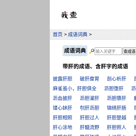
首页
>
成语词典
>
成语词典
带肝的成语、含肝字的成语
披露肝胆
破肝糜胃
剖心析肝
麻雀虽小，肝胆俱全
沥胆堕肝
沥
沥血披肝
沥胆濯肝
沥胆隳肝
镂心鉥肝
刳肝沥胆
锦绣肝肠
肝胆相照
肝胆过人
肝胆楚越
肝心涂地
肝髓流野
肝胆照人