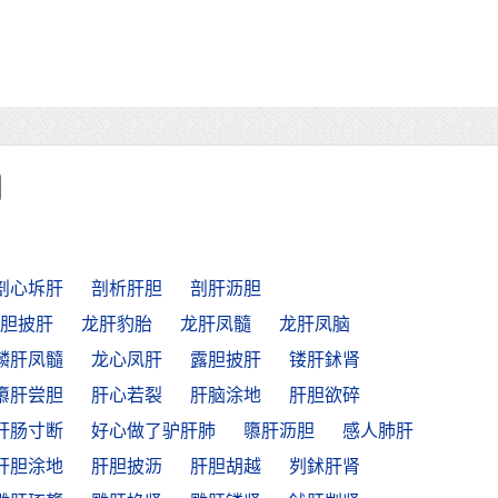
剖心坼肝
剖析肝胆
剖肝沥胆
胆披肝
龙肝豹胎
龙肝凤髓
龙肝凤脑
麟肝凤髓
龙心凤肝
露胆披肝
镂肝鉥肾
隳肝尝胆
肝心若裂
肝脑涂地
肝胆欲碎
肝肠寸断
好心做了驴肝肺
隳肝沥胆
感人肺肝
肝胆涂地
肝胆披沥
肝胆胡越
刿鉥肝肾