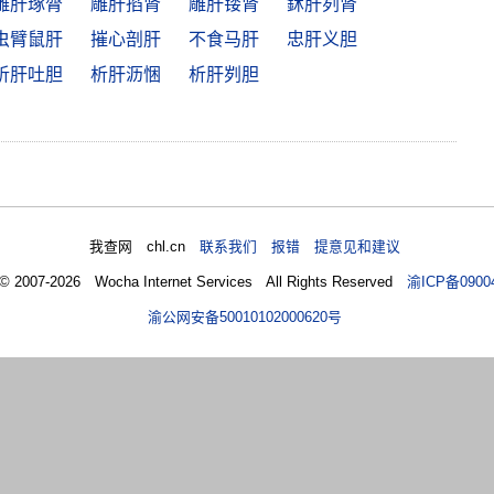
雕肝琢膂
雕肝掐肾
雕肝镂肾
鉥肝刿肾
虫臂鼠肝
摧心剖肝
不食马肝
忠肝义胆
析肝吐胆
析肝沥悃
析肝刿胆
我查网 chl.cn
联系我们 报错 提意见和建议
 © 2007-2026 Wocha Internet Services All Rights Reserved
渝ICP备0900
渝公网安备50010102000620号