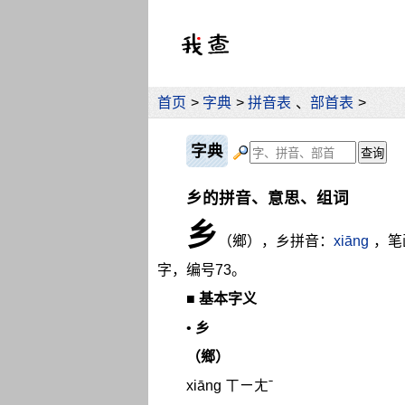
首页
>
字典
>
拼音表
、
部首表
>
字典
乡的拼音、意思、组词
乡
（鄉），乡拼音：
xiāng
，笔
字，编号73。
■
基本字义
•
乡
（鄉）
xiāng ㄒㄧㄤˉ