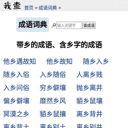
首页
>
成语词典
>
成语词典
带乡的成语、含乡字的成语
他乡遇故知
他乡故知
随乡入乡
随乡入俗
入乡随俗
人离乡贱
入乡问俗
穷乡僻壤
抛乡离井
偏乡僻壤
靡然乡风
貊乡鼠壤
冥漠之乡
貊乡鼠攘
离乡背井
离乡背土
离乡别土
离乡别井