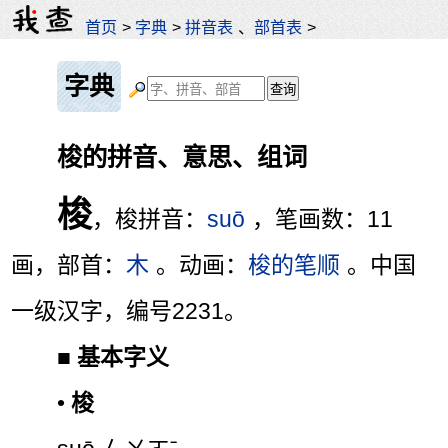
首页
>
字典
>
拼音表
、
部首表
>
字典
梭的拼音、意思、组词
梭
，梭拼音：
suō
，笔画数：11
画，部首：
木
。动画：
梭的笔顺
。中国
一级汉字，编号2231。
■
基本字义
•
梭