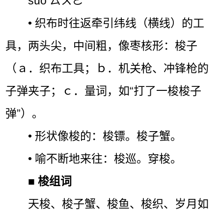
suō ㄙㄨㄛˉ
• 织布时往返牵引纬线（横线）的工
具，两头尖，中间粗，像枣核形：梭子
（ａ．织布工具；ｂ．机关枪、冲锋枪的
子弹夹子；ｃ．量词，如“打了一梭梭子
弹”）。
• 形状像梭的：梭镖。梭子蟹。
• 喻不断地来往：梭巡。穿梭。
■
梭组词
天梭、梭子蟹、梭鱼、梭织、岁月如