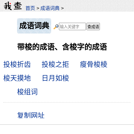
首页
>
成语词典
>
成语词典
带梭的成语、含梭字的成语
投梭折齿
投梭之拒
瘦骨梭棱
梭天摸地
日月如梭
梭组词