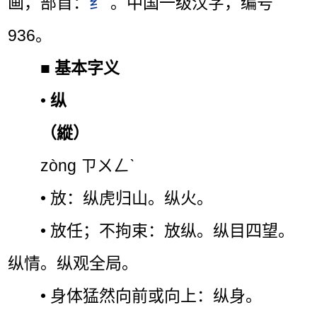
画，部首：
纟
。中国一级汉字，编号
936。
■
基本字义
•
纵
（縱）
zòng ㄗㄨㄥˋ
• 放：纵虎归山。纵火。
• 放任；不拘束：放纵。纵目四望。
纵情。纵观全局。
• 身体猛然向前或向上：纵身。