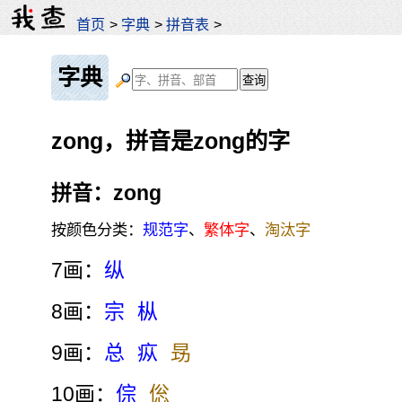
首页
>
字典
>
拼音表
>
字典
zong，拼音是zong的字
拼音：zong
按颜色分类：
规范字
、
繁体字
、
淘汰字
7画：
纵
8画：
宗
枞
9画：
总
疭
昮
10画：
倧
倊