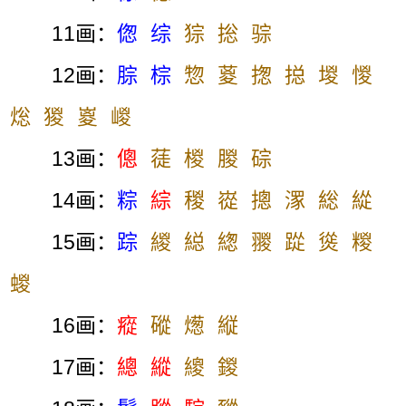
11画：
偬
综
猔
捴
骔
12画：
腙
棕
惣
葼
揔
搃
堫
惾
焧
猣
嵏
嵕
13画：
傯
蓗
椶
朡
碂
14画：
粽
綜
稯
嵸
摠
潈
総
緃
15画：
踪
緵
縂
緫
翪
踨
熧
糉
蝬
16画：
瘲
磫
燪
縦
17画：
總
縱
繌
鍐