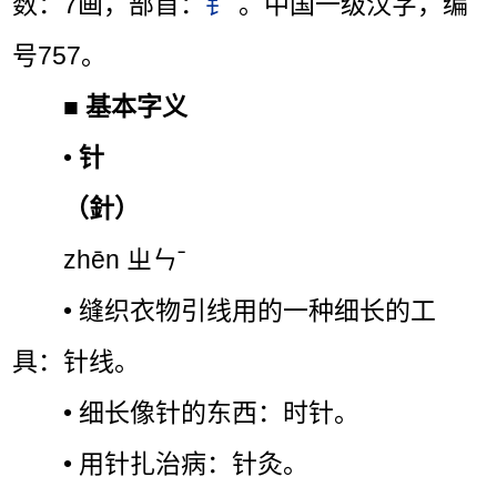
数：7画，部首：
钅
。中国一级汉字，编
号757。
■
基本字义
•
针
（針）
zhēn ㄓㄣˉ
• 缝织衣物引线用的一种细长的工
具：针线。
• 细长像针的东西：时针。
• 用针扎治病：针灸。