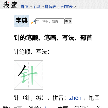
首页
>
字典
>
拼音表
、
部首表
>
字典
针的笔顺、笔画、写法、部首
针笔顺、写法：
针
（針，鍼），拼音：
zhēn
，笔画