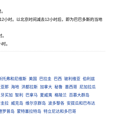
时。
12小时。以北京时间减去12小时后，即为巴巴多斯的当地
小时。
小时。
斯托弗和尼维斯
美国
巴拉圭
巴西
玻利维亚
伯利兹
圭亚那
海地
洪都拉斯
加拿大
秘鲁
墨西哥
尼加拉瓜
牙买加
智利
巴拿马
夏威夷
格陵兰
百慕大群岛
安圭拉
威克岛
维尔京群岛
波多黎各
安提瓜和巴布达
德罗普岛
蒙特塞拉特岛
特立尼达和多巴哥