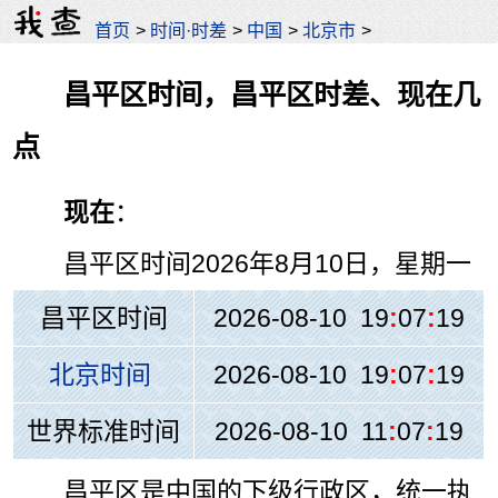
首页
>
时间·时差
>
中国
>
北京市
>
昌平区时间，昌平区时差、现在几
点
现在
：
昌平区时间
2026年8月10日，星期一
昌平区时间
2026-08-10 19
:
07
:
19
北京时间
2026-08-10 19
:
07
:
19
世界标准时间
2026-08-10 11
:
07
:
19
昌平区是中国的下级行政区，统一执