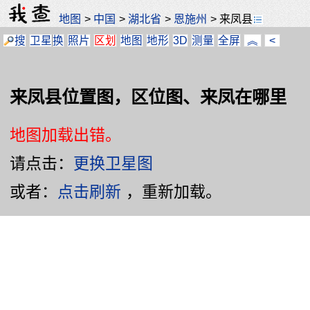
地图
>
中国
>
湖北省
>
恩施州
>
来凤县
搜
卫星
换
照片
区划
地图
地形
3D
测量
全屏
︽
<
来凤县位置图，区位图、来凤在哪里
地图加载出错。
请点击：
更换卫星图
或者：
点击刷新
，重新加载。