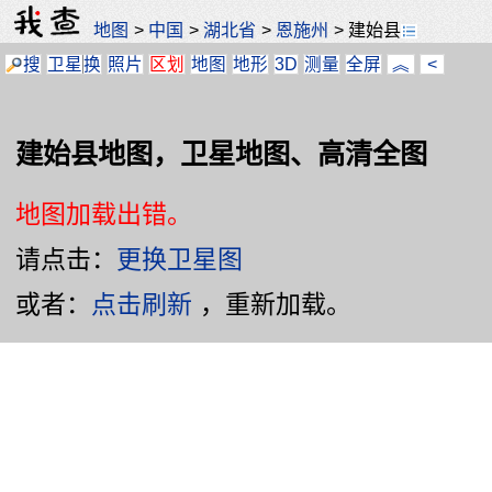
地图
>
中国
>
湖北省
>
恩施州
>
建始县
搜
卫星
换
照片
区划
地图
地形
3D
测量
全屏
︽
<
建始县地图，卫星地图、高清全图
地图加载出错。
请点击：
更换卫星图
或者：
点击刷新
，重新加载。