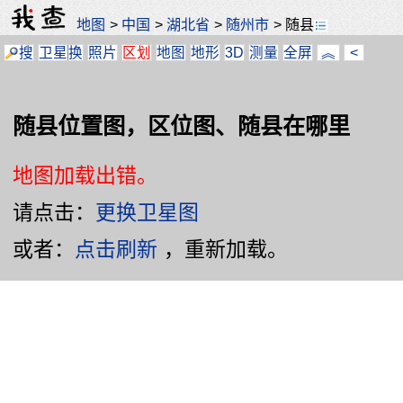
地图
>
中国
>
湖北省
>
随州市
>
随县
搜
卫星
换
照片
区划
地图
地形
3D
测量
全屏
︽
<
随县位置图，区位图、随县在哪里
地图加载出错。
请点击：
更换卫星图
或者：
点击刷新
，重新加载。