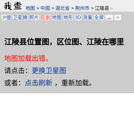
地图
>
中国
>
湖北省
>
荆州市
>
江陵县
搜
卫星
换
照片
区划
地图
地形
3D
测量
全屏
︽
<
江陵县位置图，区位图、江陵在哪里
地图加载出错。
请点击：
更换卫星图
或者：
点击刷新
，重新加载。