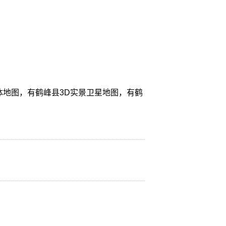
体地图，有鹤峰县3D实景卫星地图，有鹤
。