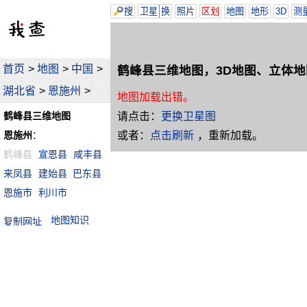
搜
卫星
换
照片
区划
地图
地形
3D
测
首页
>
地图
>
中国
>
鹤峰县三维地图，3D地图、立体地
湖北省
>
恩施州
>
地图加载出错。
请点击：
更换卫星图
鹤峰县三维地图
或者：
点击刷新
，重新加载。
恩施州
：
鹤峰县
宣恩县
咸丰县
来凤县
建始县
巴东县
恩施市
利川市
地图知识