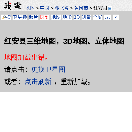
地图
>
中国
>
湖北省
>
黄冈市
>
红安县
搜
卫星
换
照片
区划
地图
地形
3D
测量
全屏
︽
<
红安县三维地图，3D地图、立体地图
地图加载出错。
请点击：
更换卫星图
或者：
点击刷新
，重新加载。