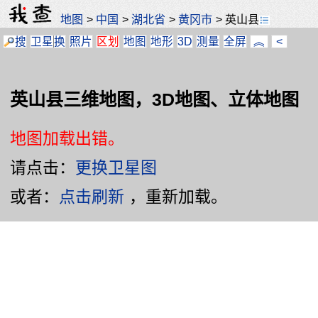
地图
>
中国
>
湖北省
>
黄冈市
>
英山县
搜
卫星
换
照片
区划
地图
地形
3D
测量
全屏
︽
<
英山县三维地图，3D地图、立体地图
地图加载出错。
请点击：
更换卫星图
或者：
点击刷新
，重新加载。