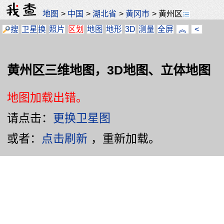
地图
>
中国
>
湖北省
>
黄冈市
>
黄州区
搜
卫星
换
照片
区划
地图
地形
3D
测量
全屏
︽
<
黄州区三维地图，3D地图、立体地图
地图加载出错。
请点击：
更换卫星图
或者：
点击刷新
，重新加载。