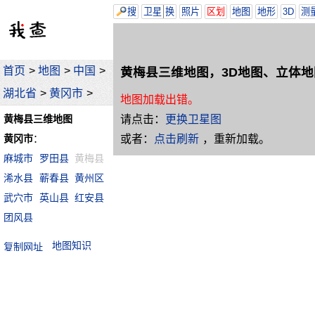
搜
卫星
换
照片
区划
地图
地形
3D
测
首页
>
地图
>
中国
>
黄梅县三维地图，3D地图、立体地
湖北省
>
黄冈市
>
地图加载出错。
请点击：
更换卫星图
黄梅县三维地图
或者：
点击刷新
，重新加载。
黄冈市
：
麻城市
罗田县
黄梅县
浠水县
蕲春县
黄州区
武穴市
英山县
红安县
团风县
地图知识