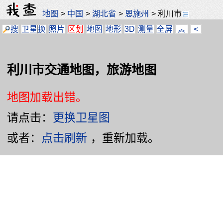
地图
>
中国
>
湖北省
>
恩施州
>
利川市
搜
卫星
换
照片
区划
地图
地形
3D
测量
全屏
︽
<
利川市交通地图，旅游地图
地图加载出错。
请点击：
更换卫星图
或者：
点击刷新
，重新加载。