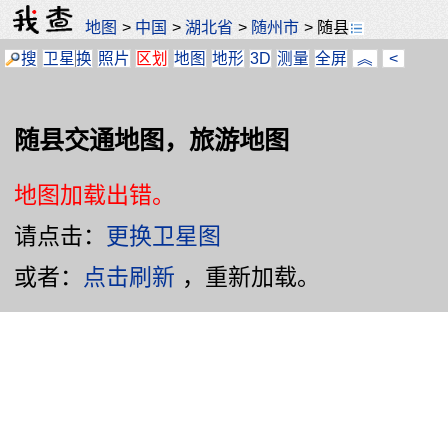
地图
>
中国
>
湖北省
>
随州市
>
随县
搜
卫星
换
照片
区划
地图
地形
3D
测量
全屏
︽
<
随县交通地图，旅游地图
地图加载出错。
请点击：
更换卫星图
或者：
点击刷新
，重新加载。