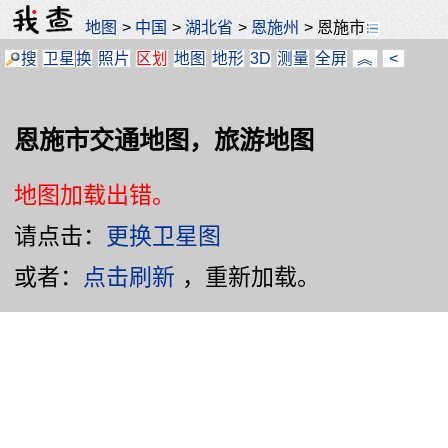
地图
>
中国
>
湖北省
>
恩施州
>
恩施市
搜
卫星
换
照片
区划
地图
地形
3D
测量
全屏
︽
<
恩施市交通地图，旅游地图
地图加载出错。
请点击：
更换卫星图
或者：
点击刷新
，重新加载。