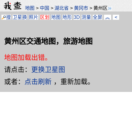
地图
>
中国
>
湖北省
>
黄冈市
>
黄州区
搜
卫星
换
照片
区划
地图
地形
3D
测量
全屏
︽
<
黄州区交通地图，旅游地图
地图加载出错。
请点击：
更换卫星图
或者：
点击刷新
，重新加载。