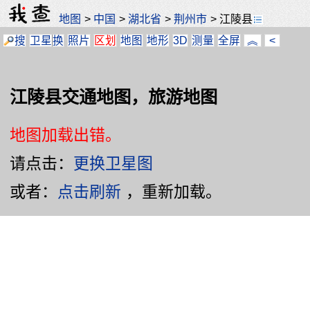
地图
>
中国
>
湖北省
>
荆州市
>
江陵县
搜
卫星
换
照片
区划
地图
地形
3D
测量
全屏
︽
<
江陵县交通地图，旅游地图
地图加载出错。
请点击：
更换卫星图
或者：
点击刷新
，重新加载。