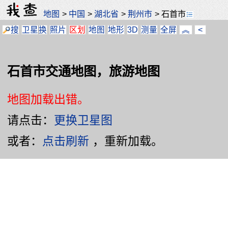
地图
>
中国
>
湖北省
>
荆州市
>
石首市
搜
卫星
换
照片
区划
地图
地形
3D
测量
全屏
︽
<
石首市交通地图，旅游地图
地图加载出错。
请点击：
更换卫星图
或者：
点击刷新
，重新加载。