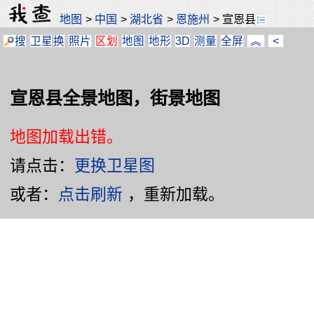
地图
>
中国
>
湖北省
>
恩施州
>
宣恩县
搜
卫星
换
照片
区划
地图
地形
3D
测量
全屏
︽
<
宣恩县全景地图，街景地图
地图加载出错。
请点击：
更换卫星图
或者：
点击刷新
，重新加载。