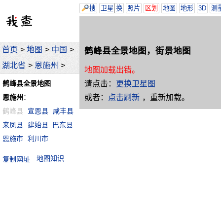
搜
卫星
换
照片
区划
地图
地形
3D
测
首页
>
地图
>
中国
>
鹤峰县全景地图，街景地图
湖北省
>
恩施州
>
地图加载出错。
请点击：
更换卫星图
鹤峰县全景地图
或者：
点击刷新
，重新加载。
恩施州
：
鹤峰县
宣恩县
咸丰县
来凤县
建始县
巴东县
恩施市
利川市
地图知识