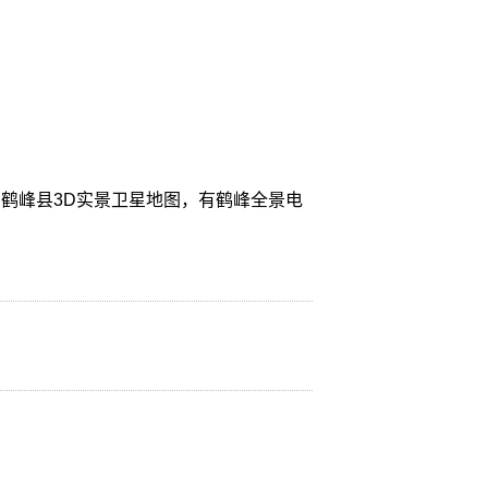
鹤峰县3D实景卫星地图，有鹤峰全景电
。