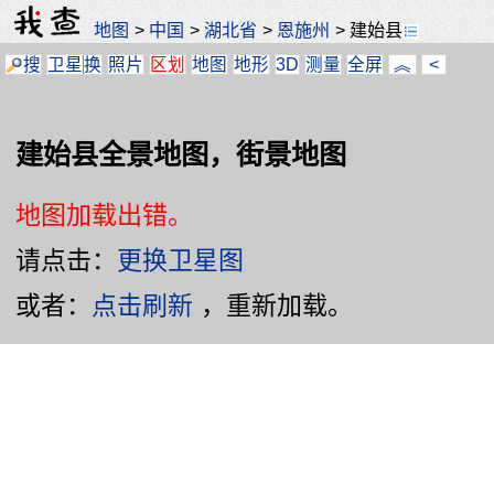
地图
>
中国
>
湖北省
>
恩施州
>
建始县
搜
卫星
换
照片
区划
地图
地形
3D
测量
全屏
︽
<
建始县全景地图，街景地图
地图加载出错。
请点击：
更换卫星图
或者：
点击刷新
，重新加载。