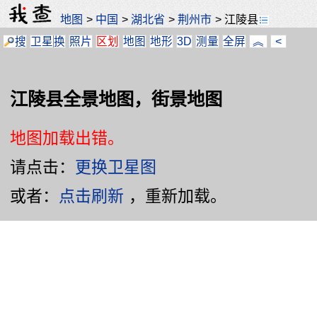
地图
>
中国
>
湖北省
>
荆州市
>
江陵县
搜
卫星
换
照片
区划
地图
地形
3D
测量
全屏
︽
<
江陵县全景地图，街景地图
地图加载出错。
请点击：
更换卫星图
或者：
点击刷新
，重新加载。