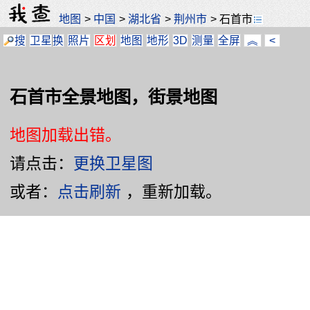
地图
>
中国
>
湖北省
>
荆州市
>
石首市
搜
卫星
换
照片
区划
地图
地形
3D
测量
全屏
︽
<
石首市全景地图，街景地图
地图加载出错。
请点击：
更换卫星图
或者：
点击刷新
，重新加载。