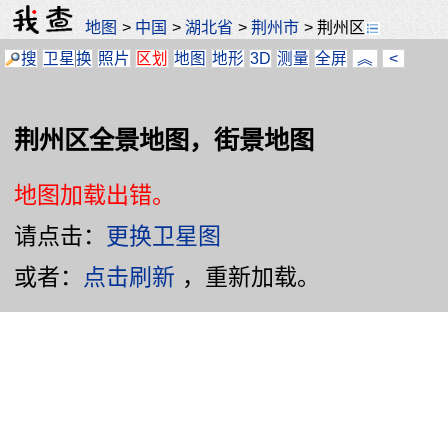
地图
>
中国
>
湖北省
>
荆州市
>
荆州区
搜
卫星
换
照片
区划
地图
地形
3D
测量
全屏
︽
<
荆州区全景地图，街景地图
地图加载出错。
请点击：
更换卫星图
或者：
点击刷新
，重新加载。