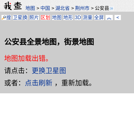
地图
>
中国
>
湖北省
>
荆州市
>
公安县
搜
卫星
换
照片
区划
地图
地形
3D
测量
全屏
︽
<
公安县全景地图，街景地图
地图加载出错。
请点击：
更换卫星图
或者：
点击刷新
，重新加载。