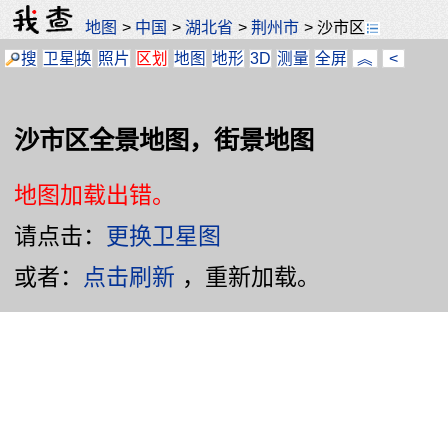
地图
>
中国
>
湖北省
>
荆州市
>
沙市区
搜
卫星
换
照片
区划
地图
地形
3D
测量
全屏
︽
<
沙市区全景地图，街景地图
地图加载出错。
请点击：
更换卫星图
或者：
点击刷新
，重新加载。