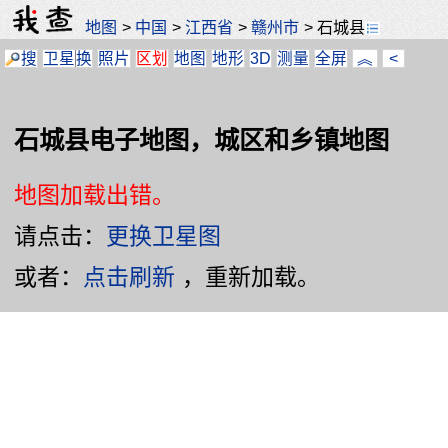
地图
>
中国
>
江西省
>
赣州市
>
石城县
搜
卫星
换
照片
区划
地图
地形
3D
测量
全屏
︽
<
石城县电子地图，城区和乡镇地图
地图加载出错。
请点击：
更换卫星图
或者：
点击刷新
，重新加载。