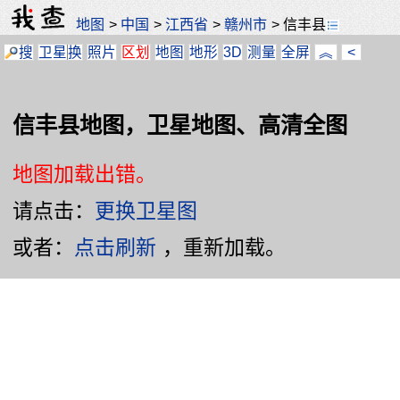
地图
>
中国
>
江西省
>
赣州市
>
信丰县
搜
卫星
换
照片
区划
地图
地形
3D
测量
全屏
︽
<
信丰县地图，卫星地图、高清全图
地图加载出错。
请点击：
更换卫星图
或者：
点击刷新
，重新加载。